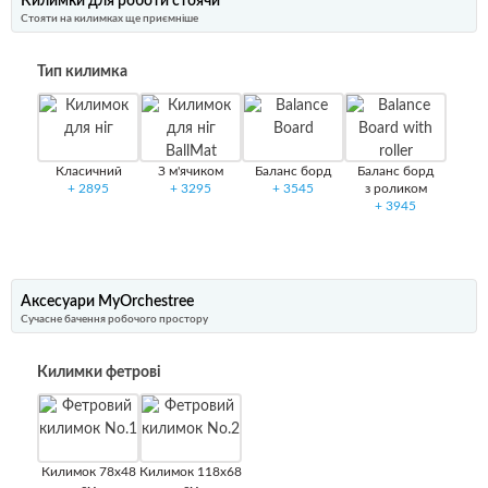
Килимки для роботи стоячи
Стояти на килимках ще приємніше
Тип килимка
Класичний
З м'ячиком
Баланс борд
Баланс борд
+
2895
+
3295
+
3545
з роликом
+
3945
Аксесуари MyOrchestree
Сучасне бачення робочого простору
Килимки фетрові
Килимок 78х48
Килимок 118х68