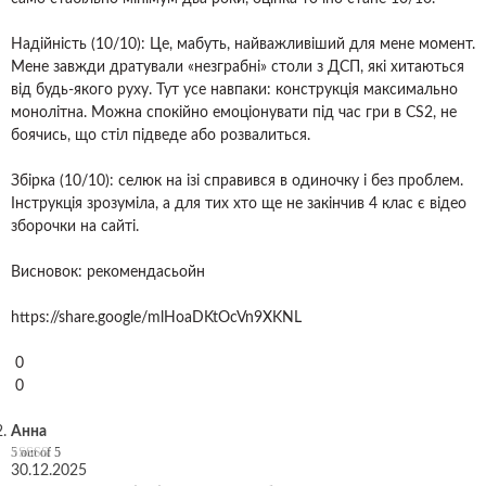
Надійність (10/10): Це, мабуть, найважливіший для мене момент.
Мене завжди дратували «незграбні» столи з ДСП, які хитаються
від будь-якого руху. Тут усе навпаки: конструкція максимально
монолітна. Можна спокійно емоціонувати під час гри в CS2, не
боячись, що стіл підведе або розвалиться.
Збірка (10/10): селюк на ізі справився в одиночку і без проблем.
Інструкція зрозуміла, а для тих хто ще не закінчив 4 клас є відео
зборочки на сайті.
Висновок: рекомендасьойн
https://share.google/mlHoaDKtOcVn9XKNL
0
0
Анна
5
out of 5
30.12.2025