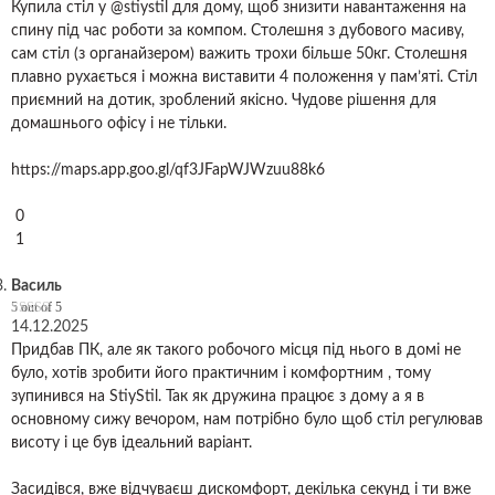
Купила стіл у @stiystil для дому, щоб знизити навантаження на
спину під час роботи за компом. Столешня з дубового масиву,
сам стіл (з органайзером) важить трохи більше 50кг. Столешня
плавно рухається і можна виставити 4 положення у пам’яті. Стіл
приємний на дотик, зроблений якісно. Чудове рішення для
домашнього офісу і не тільки.
https://maps.app.goo.gl/qf3JFapWJWzuu88k6
0
1
Василь
5
out of 5
14.12.2025
Придбав ПК, але як такого робочого місця під нього в домі не
було, хотів зробити його практичним і комфортним , тому
зупинився на StiyStil. Так як дружина працює з дому а я в
основному сижу вечором, нам потрібно було щоб стіл регулював
висоту і це був ідеальний варіант.
Засидівся, вже відчуваєш дискомфорт, декілька секунд і ти вже