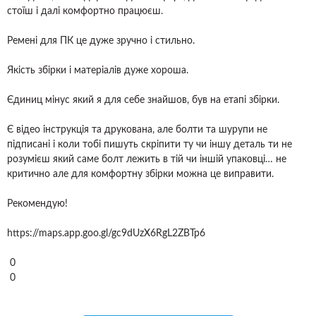
стоїш і далі комфортно працюєш.
Ремені для ПК це дуже зручно і стильно.
Якість збірки і матеріалів дуже хороша.
Єдиниц мінус який я для себе знайшов, був на етапі збірки.
Є відео інструкція та друкована, але болти та шурупи не
підписані і коли тобі пишуть скріпити ту чи іншу деталь ти не
розумієш який саме болт лежить в тій чи іншій упаковці… не
критично але для комфортну збірки можна це виправити.
Рекомендую!
https://maps.app.goo.gl/gc9dUzX6RgL2ZBTp6
0
0