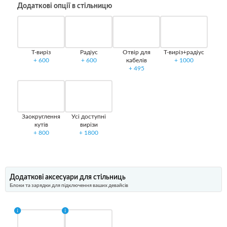
Додаткові опції в стільницю
Т-виріз
Радіус
Отвір для
Т-виріз+радіус
+
600
+
600
кабелів
+
1000
+
495
Заокруглення
Усі доступні
кутів
вирізи
+
800
+
1800
Додаткові аксесуари для стільниць
Блоки та зарядки для підключення вашиx девайсів