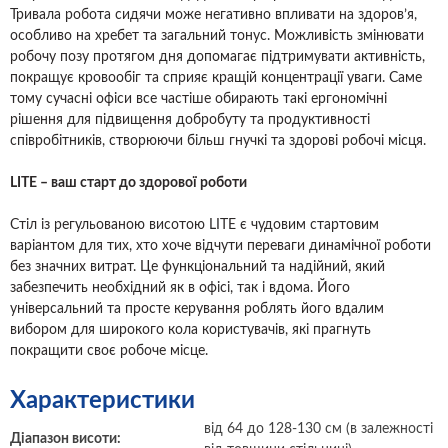
Тривала робота сидячи може негативно впливати на здоров’я,
особливо на хребет та загальний тонус. Можливість змінювати
робочу позу протягом дня допомагає підтримувати активність,
покращує кровообіг та сприяє кращій концентрації уваги. Саме
тому сучасні офіси все частіше обирають такі ергономічні
рішення для підвищення добробуту та продуктивності
співробітників, створюючи більш гнучкі та здорові робочі місця.
LITE – ваш старт до здорової роботи
Стіл із регульованою висотою LITE є чудовим стартовим
варіантом для тих, хто хоче відчути переваги динамічної роботи
без значних витрат. Це функціональний та надійний, який
забезпечить необхідний як в офісі, так і вдома. Його
універсальний та просте керування роблять його вдалим
вибором для широкого кола користувачів, які прагнуть
покращити своє робоче місце.
Характеристики
від 64 до 128-130 см (в залежності
Діапазон висоти: