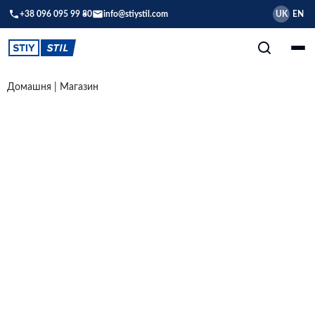
+38 096 095 99 80
info@stiystil.com
UK
EN
Домашня
|
Магазин
Пов’язані з товаром відео