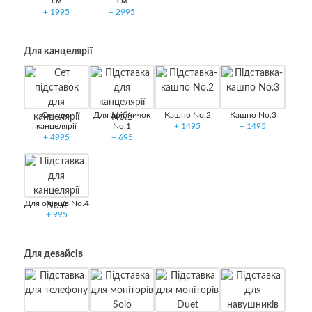
см
см
+
1995
+
2995
Для канцелярії
Сет для
Для дрібничок
Кашпо No.2
Кашпо No.3
канцелярії
No.1
+
1495
+
1495
+
4995
+
695
Для олівців No.4
+
995
Для девайсів