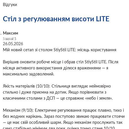
Відгуки
Стіл з регулюванням висоти LITE
Максим
5
out of 5
26.05.2026
Мій новий сетап зі столом StiyStil LITE: місяць користування
Вирішив оновити робоче місце і обрав стіл StiyStil LITE. Після
місяця активного використання ділюся враженнями — я
максимально задоволений.
Якість матеріалів (10/10): Стільниця виглядає неймовірно
стильно і дуже приємна на дотик. Якщо порівнювати з
класичними столами з ДСП — це справжнє «небо і земля».
Механізм (9/10): Електричне регулювання працює плавно, тихо і
без жодних нарікань. Зараз поступово звикаю працювати стоячи
— це має свій особливий шарм. Якщо механізм прослужить так
само стабільно мінімум два роки, оцінка точно стане 10/10.