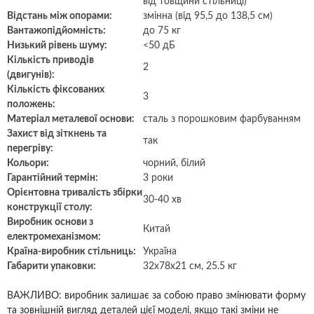
від товщини стільниці)
Відстань між опорами:
змінна (від 95,5 до 138,5 см)
Вантажопідйомність:
до 75 кг
Низький рівень шуму:
<50 дБ
Кількість приводів
2
(двигунів):
Кількість фіксованих
3
положень:
Матеріал металевої основи:
сталь з порошковим фарбуванням
Захист від зіткнень та
так
перегріву:
Кольори:
чорний, білий
Гарантійний термін:
3 роки
Орієнтовна тривалість збірки
30-40 хв
конструкції столу:
Виробник
основи з
Китай
електромеханізмом
:
Країна-виробник стільниць:
Україна
Габарити упаковки:
32x78x21 см, 25.5 кг
ВАЖЛИВО: виробник залишає за собою право змінювати форму
та зовнішній вигляд деталей цієї моделі, якщо такі зміни не