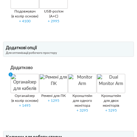
Подовжувач
USB-роз'єм
(в колір основи)
(A+C)
+
4100
+
2995
Додаткові опції
Для оптимізації робочого простору
Додатково
Органайзер
Ремені для ПК
Кронштейн
Кронштейн
(в колір основи)
+
1295
для одного
для двох
+
1495
монітора
моніторів
+
3295
+
5295