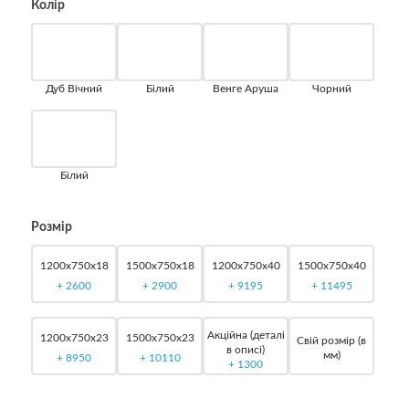
Колір
Дуб Вічний
Білий
Венге Аруша
Чорний
Білий
Розмір
1200x750x18
1500x750x18
1200x750x40
1500x750x40
+
2600
+
2900
+
9195
+
11495
Акційна (деталі
1200x750x23
1500x750x23
Свій розмір (в
в описі)
мм)
+
8950
+
10110
+
1300