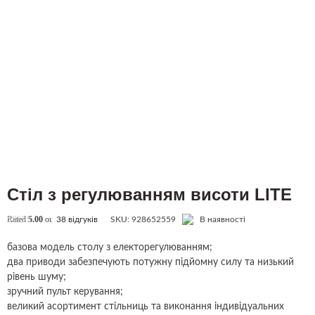
Стіл з регулюванням висоти LITE
Rated
5.00
out of 5 based on
76
customer ratings
38
відгуків
SKU:
928652559
В наявності
базова модель столу з електорегулюванням;
два приводи забезпечують потужну підйомну силу та низький
рівень шуму;
зручний пульт керування;
великий асортимент стільниць та виконання індивідуальних