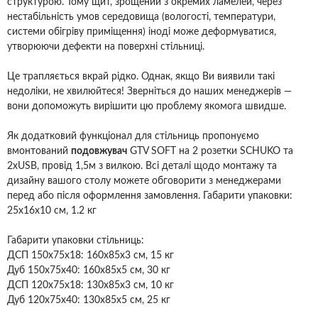
структурою. Тому щит, зрощений з окремих ламелей, через
нестабільність умов середовища (вологості, температури,
системи обігріву приміщення) іноді може деформуватися,
утворюючи дефекти на поверхні стільниці.
Це трапляється вкрай рідко. Однак, якщо Ви виявили такі
недоліки, не хвилюйтеся! Зверніться до наших менеджерів —
вони допоможуть вирішити цю проблему якомога швидше.
Як додатковий функціонал для стільниць пропонуємо
вмонтований
подовжувач
GTV SOFT на 2 розетки SCHUKO та
2xUSB, провід 1,5м з вилкою. Всі деталі щодо монтажу та
дизайну вашого столу можете обговорити з менеджерами
перед або після оформлення замовлення. Габарити упаковки:
25x16x10 см, 1.2 кг
Габарити упаковки стільниць:
ДСП 150х75х18: 160х85х3 см, 15 кг
Дуб 150х75х40: 160х85х5 см, 30 кг
ДСП 120х75х18: 130х85х3 см, 10 кг
Дуб 120х75х40: 130х85х5 см, 25 кг