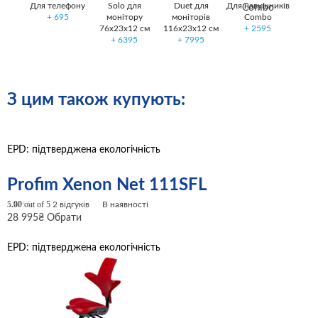
Для телефону
Solo для
Duet для
Для навушників
+
695
монітору
моніторів
Combo
76х23х12 cм
116х23х12 cм
+
2595
+
6395
+
7995
З цим також купують:
EPD: підтверджена екологічність
Profim Xenon Net 111SFL
5.00
out of 5
2
відгуків
В наявності
28 995
₴
Обрати
EPD: підтверджена екологічність