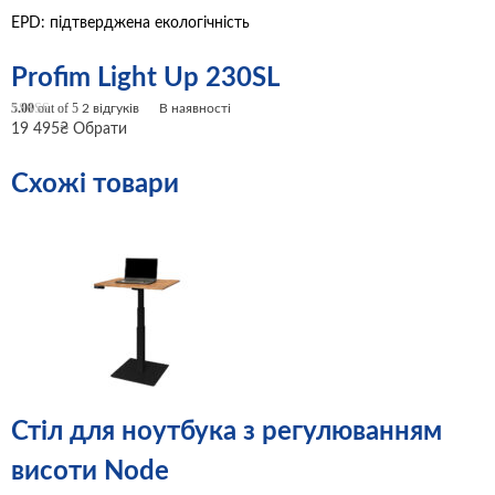
EPD: підтверджена екологічність
Profim Light Up 230SL
5.00
out of 5
2
відгуків
В наявності
19 495
₴
Обрати
Схожі товари
Стіл для ноутбука з регулюванням
висоти Node