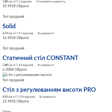
5.00
out of 5
2
відгуків
Уточнюйте наявність
10 995
₴
Обрати
Топ продажів
Solid
4.74
out of 5
97
відгуків
В наявності
16 495
₴
Обрати
Топ продажів
Статичний стіл CONSTANT
5.00
out of 5
14
відгуків
В наявності
6 200
₴
Обрати
Топ продажів
Cтіл з регулюванням висоти PRO
4.93
out of 5
378
відгуків
В наявності
22 495
₴
Обрати