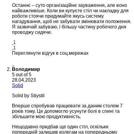
Останнє – суто організаційне зауваження, але воно
найважливіше. Коли ви купуєте стіл чи накладку для
роботи стоячи придумайте якусь систему
нагадування, щоб не забувати змінювати положення.
Я зазвичай забуваю, і більшу частину робочого дня
проводжу сидячи.
1
1
Переглянути відгук в соц.мережах
Володимир
5
out of 5
28.04.2023
Solid
Solid by Stiystil
Вперше спробував працювати за даним столом 7
років тому. Це допомогло усунути болі в спині та
збільшити мою продуктивність.
Нещодавно придбав ще один стіл, оскільки
попередній залишив колегам на попередньому