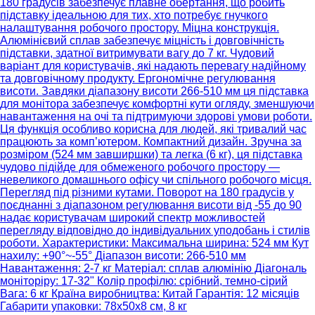
180 градусів забезпечує плавне обертання, що робить
підставку ідеальною для тих, хто потребує гнучкого
налаштування робочого простору. Міцна конструкція.
Алюмінієвий сплав забезпечує міцність і довговічність
підставки, здатної витримувати вагу до 7 кг. Чудовий
варіант для користувачів, які надають перевагу надійному
та довговічному продукту. Ергономічне регулювання
висоти. Завдяки діапазону висоти 266-510 мм ця підставка
для монітора забезпечує комфортні кути огляду, зменшуючи
навантаження на очі та підтримуючи здорові умови роботи.
Ця функція особливо корисна для людей, які тривалий час
працюють за комп’ютером. Компактний дизайн. Зручна за
розміром (524 мм завширшки) та легка (6 кг), ця підставка
чудово підійде для обмеженого робочого простору —
невеликого домашнього офісу чи спільного робочого місця.
Перегляд під різними кутами. Поворот на 180 градусів у
поєднанні з діапазоном регулювання висоти від -55 до 90
надає користувачам широкий спектр можливостей
перегляду відповідно до індивідуальних уподобань і стилів
роботи. Характеристики: Максимальна ширина: 524 мм Кут
нахилу: +90°~-55° Діапазон висоти: 266-510 мм
Навантаження: 2-7 кг Матеріал: сплав алюмінію Діагональ
моніторіру: 17-32" Колір профілю: срібний, темно-сірий
Вага: 6 кг Країна виробництва: Китай Гарантія: 12 місяців
Габарити упаковки: 78х50х8 см, 8 кг