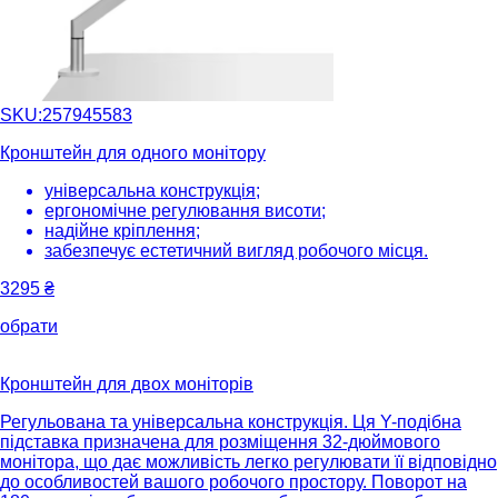
SKU:257945583
Кронштейн для одного монітору
універсальна конструкція;
ергономічне регулювання висоти;
надійне кріплення;
забезпечує естетичний вигляд робочого місця.
3295
₴
обрати
Кронштейн для двох моніторів
Регульована та універсальна конструкція. Ця Y-подібна
підставка призначена для розміщення 32-дюймового
монітора, що дає можливість легко регулювати її відповідно
до особливостей вашого робочого простору. Поворот на