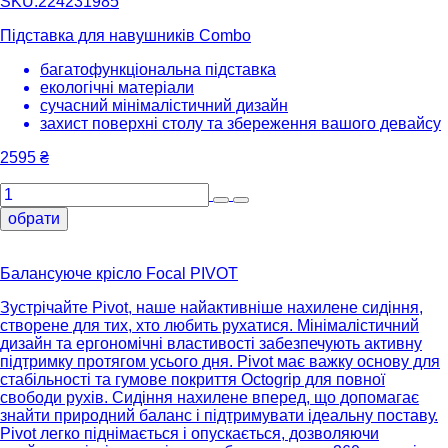
SKU:224231985
Підставка для навушників Combo
багатофункціональна підставка
екологічні матеріали
сучасний мінімалістичний дизайн
захист поверхні столу та збереження вашого девайсу
2595
₴
обрати
Балансуюче крісло Focal PIVOT
Зустрічайте Pivot, наше найактивніше нахилене сидіння,
створене для тих, хто любить рухатися. Мінімалістичний
дизайн та ергономічні властивості забезпечують активну
підтримку протягом усього дня. Pivot має важку основу для
стабільності та гумове покриття Octogrip для повної
свободи рухів. Сидіння нахилене вперед, що допомагає
знайти природний баланс і підтримувати ідеальну поставу.
Pivot легко піднімається і опускається, дозволяючи