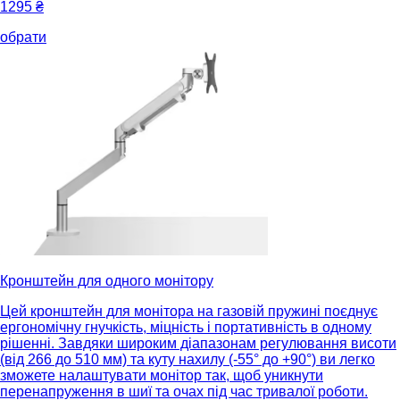
1295
₴
обрати
Кронштейн для одного монітору
Цей кронштейн для монітора на газовій пружині поєднує
ергономічну гнучкість, міцність і портативність в одному
рішенні. Завдяки широким діапазонам регулювання висоти
(від 266 до 510 мм) та куту нахилу (-55° до +90°) ви легко
зможете налаштувати монітор так, щоб уникнути
перенапруження в шиї та очах під час тривалої роботи.