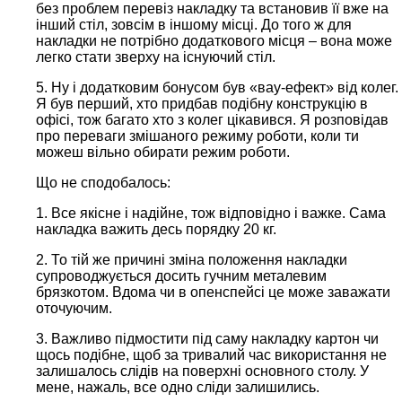
без проблем перевіз накладку та встановив її вже на
інший стіл, зовсім в іншому місці. До того ж для
накладки не потрібно додаткового місця – вона може
легко стати зверху на існуючий стіл.
5. Ну і додатковим бонусом був «вау-ефект» від колег.
Я був перший, хто придбав подібну конструкцію в
офісі, тож багато хто з колег цікавився. Я розповідав
про переваги змішаного режиму роботи, коли ти
можеш вільно обирати режим роботи.
Що не сподобалось:
1. Все якісне і надійне, тож відповідно і важке. Сама
накладка важить десь порядку 20 кг.
2. То тій же причині зміна положення накладки
супроводжується досить гучним металевим
брязкотом. Вдома чи в опенспейсі це може заважати
оточуючим.
3. Важливо підмостити під саму накладку картон чи
щось подібне, щоб за тривалий час використання не
залишалось слідів на поверхні основного столу. У
мене, нажаль, все одно сліди залишились.