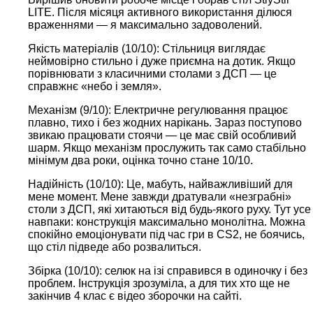
LITE. Після місяця активного використання ділюся
враженнями — я максимально задоволений.
Якість матеріалів (10/10): Стільниця виглядає
неймовірно стильно і дуже приємна на дотик. Якщо
порівнювати з класичними столами з ДСП — це
справжнє «небо і земля».
Механізм (9/10): Електричне регулювання працює
плавно, тихо і без жодних нарікань. Зараз поступово
звикаю працювати стоячи — це має свій особливий
шарм. Якщо механізм прослужить так само стабільно
мінімум два роки, оцінка точно стане 10/10.
Надійність (10/10): Це, мабуть, найважливіший для
мене момент. Мене завжди дратували «незграбні»
столи з ДСП, які хитаються від будь-якого руху. Тут усе
навпаки: конструкція максимально монолітна. Можна
спокійно емоціонувати під час гри в CS2, не боячись,
що стіл підведе або розвалиться.
Збірка (10/10): селюк на ізі справився в одиночку і без
проблем. Інструкція зрозуміла, а для тих хто ще не
закінчив 4 клас є відео зборочки на сайті.