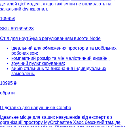
деталей цієї моделі, якщо такі зміни не впливають на
загальний функціонал.
10995₴
SKU:891695928
Стіл для ноутбука з регулюванням висоти Node
ідеальний для обмежених просторів та мобільних
робочих зон;
компактний розмір та мінімалістичний дизайн;
зручний пульт керування;
вибір стільниць та виконання індивідуальних
замовлень.
10995
₴
обрати
Підставка для навушників Combo
Ідеальне місце для ваших навушників від експертів з
організації простору MyOrchestree Хаос безсилий там, де