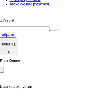
заохочує вас рухатися.
13995
₴
обрати
Кошик (
)
0
Ваш Кошик
Ваш кошик пустий