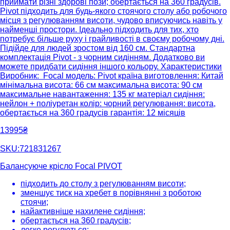
приймати різні здорові пози; обертається на 360 градусів.
Pivot підходить для будь-якого стоячого столу або робочого
місця з регулюванням висоти, чудово вписуючись навіть у
найменші простори. Ідеально підходить для тих, хто
потребує більше руху і грайливості в своєму робочому дні.
Підійде для людей зростом від 160 см. Cтандартна
комплектація Pivot - з чорним сидінням. Додатково ви
можете придбати сидіння іншого кольору. Характеристики
Виробник: Focal модель: Pivot країна виготовлення: Китай
мінімальна висота: 66 см максимальна висота: 90 см
максимальне навантаження: 135 кг матеріал сидіння:
нейлон + поліуретан колір: чорний регулювання: висота,
обертається на 360 градусів гарантія: 12 місяців
13995₴
SKU:721831267
Балансуюче крісло Focal PIVOT
підходить до столу з регулюванням висоти;
зменшує тиск на хребет в порівнянні з роботою
стоячи;
найактивніше нахилене сидіння;
обертається на 360 градусів;
легко регулються;