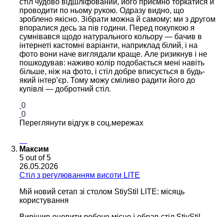
стіл чудово відшліфований, його приємно торкатися й
проводити по ньому рукою. Одразу видно, що
зроблено якісно. Зібрати можна й самому: ми з другом
впоралися десь за пів години. Перед покупкою я
сумнівався щодо натурального кольору — бачив в
інтернеті кастомні варіанти, наприклад білий, і на
фото вони наче виглядали краще. Але ризикнув і не
пошкодував: наживо колір подобається мені навіть
більше, ніж на фото, і стіл добре вписується в будь-
який інтер’єр. Тому можу сміливо радити його до
купівлі — добротний стіл.
0
0
Переглянути відгук в соц.мережах
Максим
5
out of 5
26.05.2026
Стіл з регулюванням висоти LITE
Мій новий сетап зі столом StiyStil LITE: місяць
користування
Вирішив оновити робоче місце і обрав стіл StiyStil