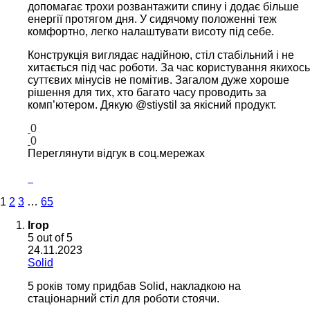
допомагає трохи розвантажити спину і додає більше
енергії протягом дня. У сидячому положенні теж
комфортно, легко налаштувати висоту під себе.
Конструкція виглядає надійною, стіл стабільний і не
хитається під час роботи. За час користування якихось
суттєвих мінусів не помітив. Загалом дуже хороше
рішення для тих, хто багато часу проводить за
комп’ютером. Дякую @stiystil за якісний продукт.
0
0
Переглянути відгук в соц.мережах
1
2
3
…
65
Ігор
5
out of 5
24.11.2023
Solid
5 років тому придбав Solid, накладкою на
стаціонарний стіл для роботи стоячи.