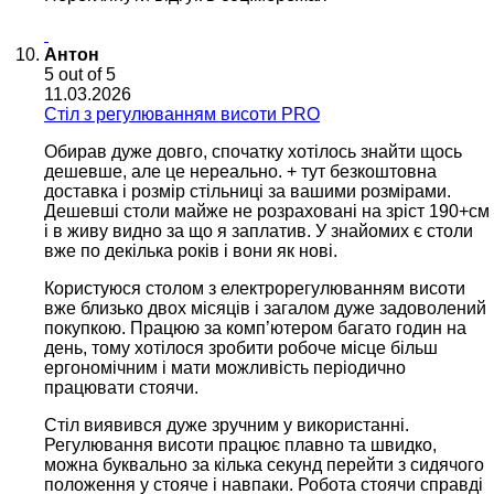
Антон
5
out of 5
11.03.2026
Cтіл з регулюванням висоти PRO
Обирав дуже довго, спочатку хотілось знайти щось
дешевше, але це нереально. + тут безкоштовна
доставка і розмір стільниці за вашими розмірами.
Дешевші столи майже не розраховані на зріст 190+см
і в живу видно за що я заплатив. У знайомих є столи
вже по декілька років і вони як нові.
Користуюся столом з електрорегулюванням висоти
вже близько двох місяців і загалом дуже задоволений
покупкою. Працюю за комп’ютером багато годин на
день, тому хотілося зробити робоче місце більш
ергономічним і мати можливість періодично
працювати стоячи.
Стіл виявився дуже зручним у використанні.
Регулювання висоти працює плавно та швидко,
можна буквально за кілька секунд перейти з сидячого
положення у стояче і навпаки. Робота стоячи справді