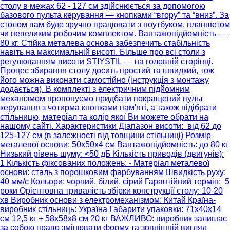
столу в межах 62 - 127 см здійснюється за допомогою
базового пульта керування — кнопками “вгору” та “вниз”. За
столом вам буде зручно працювати з ноутбуком, планшетом
чи невеликим робочим комплектом. Вантажопідйомність —
80 кг. Стійка металева основа забезпечить стабільність
навіть на максимальній висоті. Більше про всі столи з
регулюванням висоти STIYSTIL — на головній сторінці.
Процес збирання столу досить простий та швидкий, тож
його можна виконати самостійно (інструкція з монтажу
додається). В комплекті з електричним підйомним
механізмом пропонуємо придбати покращений пульт
керування з чотирма кнопками пам'яті, а також підібрати
стільницю, матеріал та колір якої Ви можете обрати на
нашому сайті. Характеристики Діапазон висоти: від 62 до
125-127 см (в залежності від товщини стільниці) Розмір
металевої основи: 50x50x4 см Вантажопідйомність: до 80 кг
Низький рівень шуму: <50 дБ Кількість приводів (двигунів):
1 Кількість фіксованих положень: - Матеріал металевої
основи: сталь з порошковим фарбуванням Швидкість руху:
40 мм/с Кольори: чорний, білий, сірий Гарантійний термін: 5
роки Орієнтовна тривалість збірки конструкції столу: 10-20
хв Виробник основи з електромеханізмом: Китай Країна-
виробник стільниць: Україна Габарити упаковки: 71х40х14
см 12,5 кг + 58х58х8 см 20 кг ВАЖЛИВО: виробник залишає
за собою право змінювати форму та зовнішній вигляд