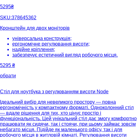
5295₴
SKU:378645362
Кронштейн для двох моніторів
універсальна конструкція;
ергономічне регулювання висоти;
надійне кріплення;
забезпечує естетичний вигляд робочого місця.
5295
₴
обрати
Стіл для ноутбука з регулюванням висоти Node
Ідеальний вибір для невеликого простору — повна
ергономічність у компактному форматі. Одноколонний стіл
— вдале рішення для тих, хто цінує простір і
функціональність. Цей унікальний стіл дає змогу комфортно
працювати як сидячи, так і стоячи, при цьому займає зовсім
небагато місця. Підійде як маленького офісу, так і для
робочого місця в житловій кімнаті. Регулювання висоти