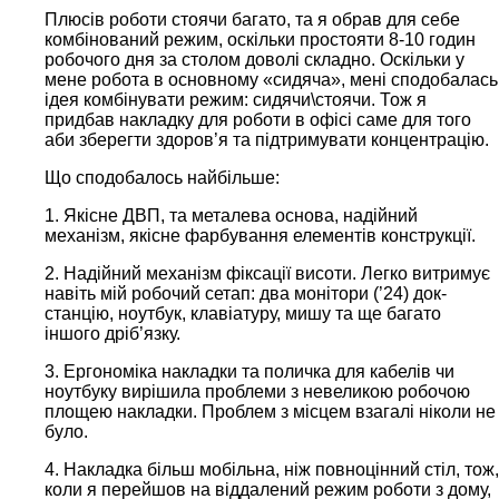
Плюсів роботи стоячи багато, та я обрав для себе
комбінований режим, оскільки простояти 8-10 годин
робочого дня за столом доволі складно. Оскільки у
мене робота в основному «сидяча», мені сподобалась
ідея комбінувати режим: сидячи\стоячи. Тож я
придбав накладку для роботи в офісі саме для того
аби зберегти здоров’я та підтримувати концентрацію.
Що сподобалось найбільше:
1. Якісне ДВП, та металева основа, надійний
механізм, якісне фарбування елементів конструкції.
2. Надійний механізм фіксації висоти. Легко витримує
навіть мій робочий сетап: два монітори (’24) док-
станцію, ноутбук, клавіатуру, мишу та ще багато
іншого дріб’язку.
3. Ергономіка накладки та поличка для кабелів чи
ноутбуку вирішила проблеми з невеликою робочою
площею накладки. Проблем з місцем взагалі ніколи не
було.
4. Накладка більш мобільна, ніж повноцінний стіл, тож,
коли я перейшов на віддалений режим роботи з дому,