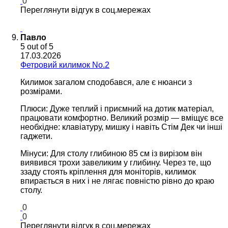
0
Переглянути відгук в соц.мережах
Павло
5
out of 5
17.03.2026
Фетровий килимок No.2
Килимок загалом сподобався, але є нюанси з
розмірами.
​Плюси: Дуже теплий і приємний на дотик матеріал,
працювати комфортно. Великий розмір — вміщує все
необхідне: клавіатуру, мишку і навіть Стім Дек чи інші
гаджети.
​Мінуси: Для столу глибиною 85 см із вирізом він
виявився трохи завеликим у глибину. Через те, що
ззаду стоять кріплення для моніторів, килимок
впирається в них і не лягає повністю рівно до краю
столу.
0
0
Переглянути відгук в соц.мережах