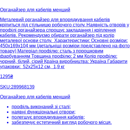
Органайзер для кабелів менший
Металевий органайзер для впорядкування кабелів
кріпиться під стільницю робочого столу. Наявність отворів у
профілі органайзера спрощує закладання і кріплення
кабелів. Рекомендуємо обирати органайзер під колір
металевої основи столу. Характеристики: Основні розміри:
450х169х104 мм (детальніші розміри представлено на фото
товару) Матеріал профілю: сталь з порошковим
фарбуванням Товщина профілю: 2 мм Колір профілю:
чорний, білий, сірий Країна виробництва: Україна Габарити
упаковки: 52х25х12 см, 1,9 кг
1295₴
SKU:289968139
Органайзер для кабелів менший
профіль виконаний зі сталі;
наявні функціональні отвори;
полегшує впорядкування кабелів;
забезпечує естетичний вигляд робочого місця.