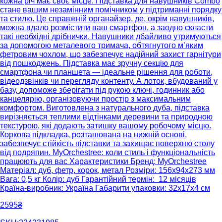
кожна річ має своє місце. Підставка для навушників Combo
стане вашим незамінним помічником у підтриманні порядку
та стилю. Це справжній органайзер, де, окрім навушників,
можна вдало розмістити ваш смартфон, а заодно скласти
такі необхідні дрібнички. Навушники дбайливо утримуються
за допомогою металевого тримача, обтягнутого м’яким
фетровим чохлом, що забезпечує надійний захист гарнітури
від пошкоджень. Підставка має зручну секцію для
смартфона чи планшета — ідеальне рішення для роботи,
відеодзвінків чи перегляду контенту. А лоток, вбудований у
базу, допоможе зберігати під рукою ключі, годинник або
канцелярію, організовуючи простір з максимальним
комфортом. Виготовлена з натурального дуба, підставка
вирізняється теплими відтінками деревини та природною
текстурою, які додають затишку вашому робочому місцю.
Коркова підкладка, розташована на нижній основі,
забезпечує стійкість підставки та захищає поверхню столу
від подряпин. MyOrchestree: коли стиль і функціональність
працюють для вас Характеристики Бренд: MyOrchestree
Матеріал: дуб, фетр, корок, метал Розміри: 156х94х273 мм
Вага: 0,5 кг Колір: дуб Гарантійний термін: 12 місяців
Країна-виробник: Україна Габарити упаковки: 32х17х4 см
2595₴