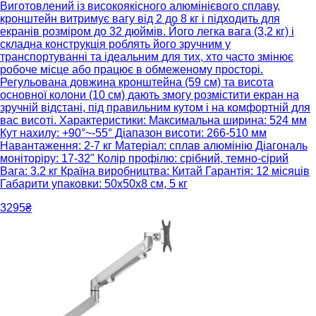
Виготовлений із високоякісного алюмінієвого сплаву,
кронштейн витримує вагу від 2 до 8 кг і підходить для
екранів розміром до 32 дюймів. Його легка вага (3,2 кг) і
складна конструкція роблять його зручним у
транспортуванні та ідеальним для тих, хто часто змінює
робоче місце або працює в обмеженому просторі.
Регульована довжина кронштейна (59 см) та висота
основної колони (10 см) дають змогу розмістити екран на
зручній відстані, під правильним кутом і на комфортній для
вас висоті. Характеристики: Максимальна ширина: 524 мм
Кут нахилу: +90°~-55° Діапазон висоти: 266-510 мм
Навантаження: 2-7 кг Матеріал: сплав алюмінію Діагональ
моніторіру: 17-32" Колір профілю: срібний, темно-сірий
Вага: 3.2 кг Країна виробництва: Китай Гарантія: 12 місяців
Габарити упаковки: 50х50х8 см, 5 кг
3295₴