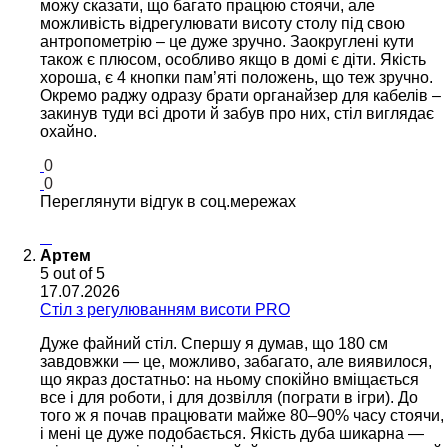
можу сказати, що багато працюю стоячи, але
можливість відрегулювати висоту столу під свою
антропометрію – це дуже зручно. Заокруглені кути
також є плюсом, особливо якщо в домі є діти. Якість
хороша, є 4 кнопки пам’яті положень, що теж зручно.
Окремо раджу одразу брати органайзер для кабелів –
закинув туди всі дроти й забув про них, стіл виглядає
охайно.
0
0
Переглянути відгук в соц.мережах
Артем
5
out of 5
17.07.2026
Cтіл з регулюванням висоти PRO
Дуже файний стіл. Спершу я думав, що 180 см
завдовжки — це, можливо, забагато, але виявилося,
що якраз достатньо: на ньому спокійно вміщається
все і для роботи, і для дозвілля (пограти в ігри). До
того ж я почав працювати майже 80–90% часу стоячи,
і мені це дуже подобається. Якість дуба шикарна —