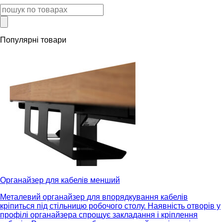
Популярні товари
Органайзер для кабелів менший
Металевий органайзер для впорядкування кабелів
кріпиться під стільницю робочого столу. Наявність отворів у
профілі органайзера спрощує закладання і кріплення