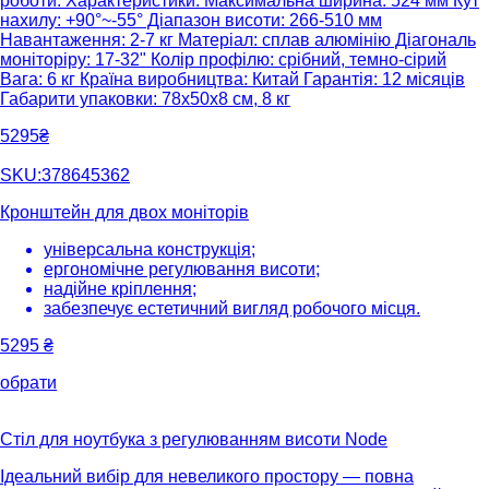
роботи. Характеристики: Максимальна ширина: 524 мм Кут
нахилу: +90°~-55° Діапазон висоти: 266-510 мм
Навантаження: 2-7 кг Матеріал: сплав алюмінію Діагональ
моніторіру: 17-32" Колір профілю: срібний, темно-сірий
Вага: 6 кг Країна виробництва: Китай Гарантія: 12 місяців
Габарити упаковки: 78х50х8 см, 8 кг
5295₴
SKU:378645362
Кронштейн для двох моніторів
універсальна конструкція;
ергономічне регулювання висоти;
надійне кріплення;
забезпечує естетичний вигляд робочого місця.
5295
₴
обрати
Стіл для ноутбука з регулюванням висоти Node
Ідеальний вибір для невеликого простору — повна