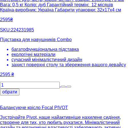
Вага: 0,5 кг Колір: дуб Гарантійний термін: 12 місяців
Країна-виробник: Україна Габарити упаковки: 32х17х4 см
2595₴
SKU:224231985
Підставка для навушників Combo
багатофункціональна підставка
екологічні матеріали
сучасний мінімалістичний дизайн
захист поверхні столу та збереження вашого девайсу
2595
₴
обрати
Балансуюче крісло Focal PIVOT
Зустрічайте Pivot, наше найактивніше нахилене сидіння,
створене для тих, хто любить рухатися. Мінімалістичний
дизайн та ергономічні властивості забезпечують активну