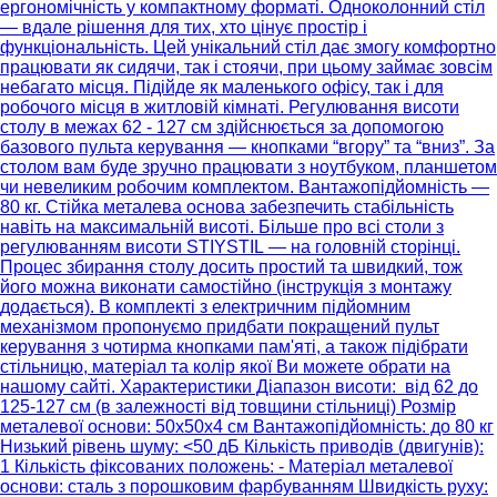
ергономічність у компактному форматі. Одноколонний стіл
— вдале рішення для тих, хто цінує простір і
функціональність. Цей унікальний стіл дає змогу комфортно
працювати як сидячи, так і стоячи, при цьому займає зовсім
небагато місця. Підійде як маленького офісу, так і для
робочого місця в житловій кімнаті. Регулювання висоти
столу в межах 62 - 127 см здійснюється за допомогою
базового пульта керування — кнопками “вгору” та “вниз”. За
столом вам буде зручно працювати з ноутбуком, планшетом
чи невеликим робочим комплектом. Вантажопідйомність —
80 кг. Стійка металева основа забезпечить стабільність
навіть на максимальній висоті. Більше про всі столи з
регулюванням висоти STIYSTIL — на головній сторінці.
Процес збирання столу досить простий та швидкий, тож
його можна виконати самостійно (інструкція з монтажу
додається). В комплекті з електричним підйомним
механізмом пропонуємо придбати покращений пульт
керування з чотирма кнопками пам'яті, а також підібрати
стільницю, матеріал та колір якої Ви можете обрати на
нашому сайті. Характеристики Діапазон висоти: від 62 до
125-127 см (в залежності від товщини стільниці) Розмір
металевої основи: 50x50x4 см Вантажопідйомність: до 80 кг
Низький рівень шуму: <50 дБ Кількість приводів (двигунів):
1 Кількість фіксованих положень: - Матеріал металевої
основи: сталь з порошковим фарбуванням Швидкість руху: