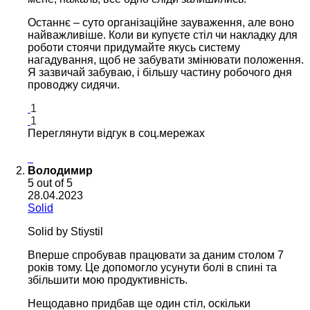
Останнє – суто організаційне зауваження, але воно
найважливіше. Коли ви купуєте стіл чи накладку для
роботи стоячи придумайте якусь систему
нагадування, щоб не забувати змінювати положення.
Я зазвичай забуваю, і більшу частину робочого дня
проводжу сидячи.
1
1
Переглянути відгук в соц.мережах
Володимир
5
out of 5
28.04.2023
Solid
Solid by Stiystil
Вперше спробував працювати за даним столом 7
років тому. Це допомогло усунути болі в спині та
збільшити мою продуктивність.
Нещодавно придбав ще один стіл, оскільки