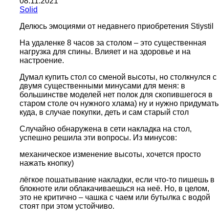
08.11.2021
Solid
Делюсь эмоциями от недавнего приобретения Stiystil
На удаленке 8 часов за столом – это существенная
нагрузка для спины. Влияет и на здоровье и на
настроение.
Думал купить стол со сменой высоты, но столкнулся с
двумя существенными минусами для меня: в
большинстве моделей нет полок для скопившегося в
старом столе оч нужного хлама) ну и нужно придумать
куда, в случае покупки, деть и сам старый стол
Случайно обнаружена в сети накладка на стол,
успешно решила эти вопросы. Из минусов:
механическое изменение высоты, хочется просто
нажать кнопку)
лёгкое пошатывание накладки, если что-то пишешь в
блокноте или облакачиваешься на неё. Но, в целом,
это не критично – чашка с чаем или бутылка с водой
стоят при этом устойчиво.