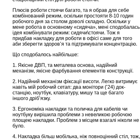
Плюсів роботи стоячи багато, та я обрав для себе
комбінований режим, оскільки простояти 8-10 годин
робочого дня за столом доволі складно. Оскільки у
мене робота в основному «сидяча», мені сподобалась
ідея комбінувати режим: сидячи\стоячи. Тож я
придбав накладку для роботи в офісі саме для того
аби зберегти здоров’я та підтримувати концентрацію.
Що сподобалось найбільше:
1. Якісне ДВП, та металева основа, надійний
механізм, якісне фарбування елементів конструкції.
2. Надійний механізм фіксації висоти. Легко витримує
навіть мій робочий сетап: два монітори (’24) док-
станцію, ноутбук, клавіатуру, мишу та ще багато
іншого дріб’язку.
3. Ергономіка накладки та поличка для кабелів чи
ноутбуку вирішила проблеми з невеликою робочою
площею накладки. Проблем з місцем взагалі ніколи не
було.
4. Накладка більш мобільна, ніж повноцінний стіл, тож,