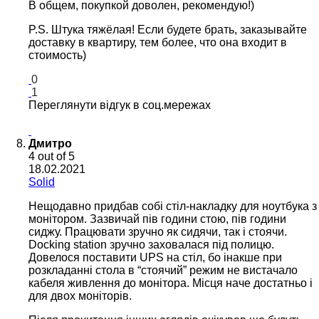
В общем, покупкой доволен, рекомендую!)
P.S. Штука тяжёлая! Если будете брать, заказывайте
доставку в квартиру, тем более, что она входит в
стоимость)
0
1
Переглянути відгук в соц.мережах
Дмитро
4
out of 5
18.02.2021
Solid
Нещодавно придбав собі стіл-накладку для ноутбука з
монітором. Зазвичай пів години стою, пів години
сиджу. Працювати зручно як сидячи, так і стоячи.
Docking station зручно заховалася під полицю.
Довелося поставити UPS на стіл, бо інакше при
розкладанні стола в “стоячий” режим не вистачало
кабеля живлення до монітора. Місця наче достатньо і
для двох моніторів.