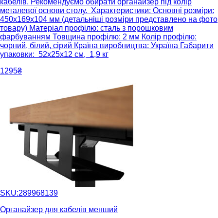
кабелів. Рекомендуємо обирати органайзер під колір
металевої основи столу. Характеристики: Основні розміри:
450х169х104 мм (детальніші розміри представлено на фото
товару) Матеріал профілю: сталь з порошковим
фарбуванням Товщина профілю: 2 мм Колір профілю:
чорний, білий, сірий Країна виробництва: Україна Габарити
упаковки: 52х25х12 см, 1,9 кг
1295₴
SKU:289968139
Органайзер для кабелів менший