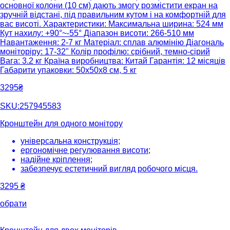
основної колони (10 см) дають змогу розмістити екран на
зручній відстані, під правильним кутом і на комфортній для
вас висоті. Характеристики: Максимальна ширина: 524 мм
Кут нахилу: +90°~-55° Діапазон висоти: 266-510 мм
Навантаження: 2-7 кг Матеріал: сплав алюмінію Діагональ
моніторіру: 17-32" Колір профілю: срібний, темно-сірий
Вага: 3.2 кг Країна виробництва: Китай Гарантія: 12 місяців
Габарити упаковки: 50х50х8 см, 5 кг
3295₴
SKU:257945583
Кронштейн для одного монітору
універсальна конструкція;
ергономічне регулювання висоти;
надійне кріплення;
забезпечує естетичний вигляд робочого місця.
3295
₴
обрати