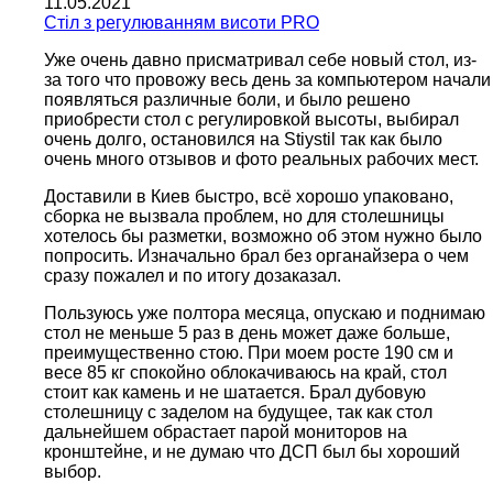
11.05.2021
Cтіл з регулюванням висоти PRO
Уже очень давно присматривал себе новый стол, из-
за того что провожу весь день за компьютером начали
появляться различные боли, и было решено
приобрести стол c регулировкой высоты, выбирал
очень долго, остановился на Stiystil так как было
очень много отзывов и фото реальных рабочих мест.
Доставили в Киев быстро, всё хорошо упаковано,
сборка не вызвала проблем, но для столешницы
хотелось бы разметки, возможно об этом нужно было
попросить. Изначально брал без органайзера о чем
сразу пожалел и по итогу дозаказал.
Пользуюсь уже полтора месяца, опускаю и поднимаю
стол не меньше 5 раз в день может даже больше,
преимущественно стою. При моем росте 190 см и
весе 85 кг спокойно облокачиваюсь на край, стол
стоит как камень и не шатается. Брал дубовую
столешницу с заделом на будущее, так как стол
дальнейшем обрастает парой мониторов на
кронштейне, и не думаю что ДСП был бы хороший
выбор.