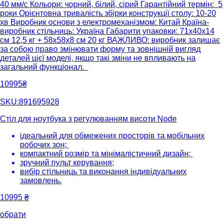
40 мм/с Кольори: чорний, білий, сірий Гарантійний термін: 5
роки Орієнтовна тривалість збірки конструкції столу: 10-20
хв Виробник основи з електромеханізмом: Китай Країна-
виробник стільниць: Україна Габарити упаковки: 71х40х14
см 12,5 кг + 58х58х8 см 20 кг ВАЖЛИВО: виробник залишає
за собою право змінювати форму та зовнішній вигляд
деталей цієї моделі, якщо такі зміни не впливають на
загальний функціонал.
10995₴
SKU:891695928
Стіл для ноутбука з регулюванням висоти Node
ідеальний для обмежених просторів та мобільних
робочих зон;
компактний розмір та мінімалістичний дизайн;
зручний пульт керування;
вибір стільниць та виконання індивідуальних
замовлень.
10995
₴
обрати