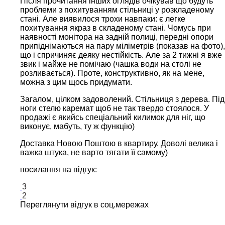
Після прочитання інших оглядів очікував що будуть
проблеми з похитуванням стільниці у розкладеному
стані. Але виявилося трохи навпаки: є легке
похитування якраз в складеному стані. Чомусь при
наявності монітора на задній полиці, передні опори
припіднімаються на пару міліметрів (показав на фото),
що і спричиняє деяку нестійкість. Але за 2 тижні я вже
звик і майже не помічаю (чашка води на столі не
розливається). Проте, конструктивно, як на мене,
можна з цим щось придумати.
Загалом, цілком задоволений. Стільниця з дерева. Під
ноги стелю каремат щоб не так твердо стоялося. У
продажі є якийсь спеціальний килимок для ніг, що
виконує, мабуть, ту ж функцію)
Доставка Новою Поштою в квартиру. Доволі велика і
важка штука, не варто тягати її самому)
посилання на відгук:
3
2
Переглянути відгук в соц.мережах