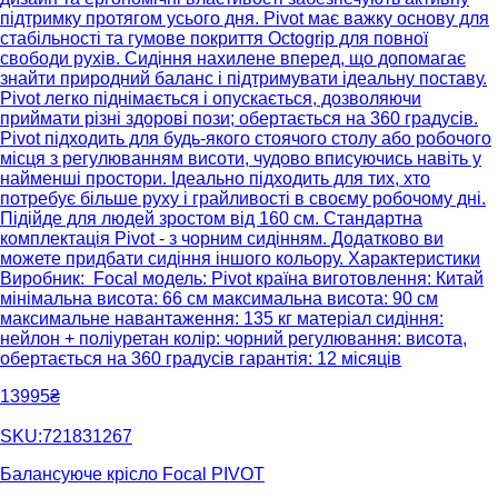
підтримку протягом усього дня. Pivot має важку основу для
стабільності та гумове покриття Octogrip для повної
свободи рухів. Сидіння нахилене вперед, що допомагає
знайти природний баланс і підтримувати ідеальну поставу.
Pivot легко піднімається і опускається, дозволяючи
приймати різні здорові пози; обертається на 360 градусів.
Pivot підходить для будь-якого стоячого столу або робочого
місця з регулюванням висоти, чудово вписуючись навіть у
найменші простори. Ідеально підходить для тих, хто
потребує більше руху і грайливості в своєму робочому дні.
Підійде для людей зростом від 160 см. Cтандартна
комплектація Pivot - з чорним сидінням. Додатково ви
можете придбати сидіння іншого кольору. Характеристики
Виробник: Focal модель: Pivot країна виготовлення: Китай
мінімальна висота: 66 см максимальна висота: 90 см
максимальне навантаження: 135 кг матеріал сидіння:
нейлон + поліуретан колір: чорний регулювання: висота,
обертається на 360 градусів гарантія: 12 місяців
13995₴
SKU:721831267
Балансуюче крісло Focal PIVOT