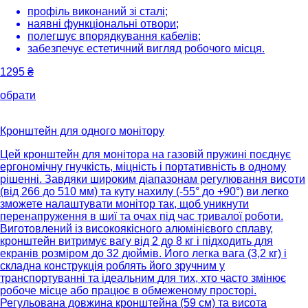
профіль виконаний зі сталі;
наявні функціональні отвори;
полегшує впорядкування кабелів;
забезпечує естетичний вигляд робочого місця.
1295
₴
обрати
Кронштейн для одного монітору
Цей кронштейн для монітора на газовій пружині поєднує
ергономічну гнучкість, міцність і портативність в одному
рішенні. Завдяки широким діапазонам регулювання висоти
(від 266 до 510 мм) та куту нахилу (-55° до +90°) ви легко
зможете налаштувати монітор так, щоб уникнути
перенапруження в шиї та очах під час тривалої роботи.
Виготовлений із високоякісного алюмінієвого сплаву,
кронштейн витримує вагу від 2 до 8 кг і підходить для
екранів розміром до 32 дюймів. Його легка вага (3,2 кг) і
складна конструкція роблять його зручним у
транспортуванні та ідеальним для тих, хто часто змінює
робоче місце або працює в обмеженому просторі.
Регульована довжина кронштейна (59 см) та висота