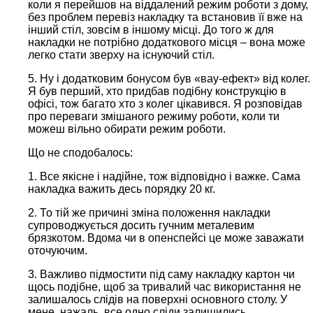
коли я перейшов на віддалений режим роботи з дому,
без проблем перевіз накладку та встановив її вже на
інший стіл, зовсім в іншому місці. До того ж для
накладки не потрібно додаткового місця – вона може
легко стати зверху на існуючий стіл.
5. Ну і додатковим бонусом був «вау-ефект» від колег.
Я був перший, хто придбав подібну конструкцію в
офісі, тож багато хто з колег цікавився. Я розповідав
про переваги змішаного режиму роботи, коли ти
можеш вільно обирати режим роботи.
Що не сподобалось:
1. Все якісне і надійне, тож відповідно і важке. Сама
накладка важить десь порядку 20 кг.
2. То тій же причині зміна положення накладки
супроводжується досить гучним металевим
брязкотом. Вдома чи в опенспейсі це може заважати
оточуючим.
3. Важливо підмостити під саму накладку картон чи
щось подібне, щоб за тривалий час використання не
залишалось слідів на поверхні основного столу. У
мене, нажаль, все одно сліди залишились.