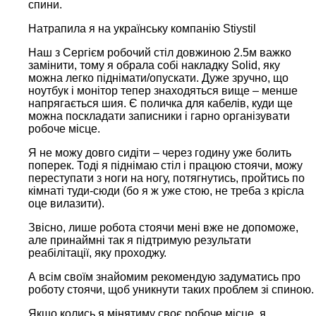
спини.
Натрапила я на українську компанію Stiystil
Наш з Сергієм робочий стіл довжиною 2.5м важко
замінити, тому я обрала собі накладку Solid, яку
можна легко піднімати/опускати. Дуже зручно, що
ноутбук і монітор тепер знаходяться вище – менше
напрягається шия. Є поличка для кабелів, куди ще
можна поскладати записники і гарно організувати
робоче місце.
Я не можу довго сидіти – через годину уже болить
поперек. Тоді я піднімаю стіл і працюю стоячи, можу
переступати з ноги на ногу, потягнутись, пройтись по
кімнаті туди-сюди (бо я ж уже стою, не треба з крісла
оце вилазити).
Звісно, лише робота стоячи мені вже не допоможе,
але принаймні так я підтримую результати
реабілітації, яку проходжу.
А всім своїм знайомим рекомендую задуматись про
роботу стоячи, щоб уникнути таких проблем зі спиною.
Якщо колись я мінятиму своє робоче місце, я