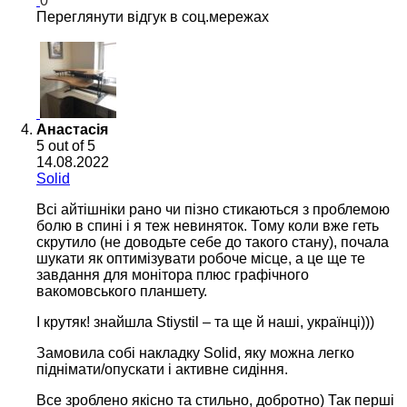
0
Переглянути відгук в соц.мережах
Анастасія
5
out of 5
14.08.2022
Solid
Всі айтішніки рано чи пізно стикаються з проблемою
болю в спині і я теж невиняток. Тому коли вже геть
скрутило (не доводьте себе до такого стану), почала
шукати як оптимізувати робоче місце, а це ще те
завдання для монітора плюс графічного
вакомовського планшету.
І крутяк! знайшла Stiystil – та ще й наші, українці)))
Замовила собі накладку Solid, яку можна легко
піднімати/опускати і активне сидіння.
Все зроблено якісно та стильно, добротно) Так перші