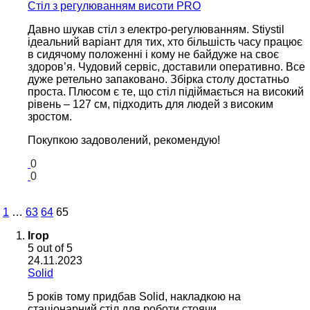
Cтіл з регулюванням висоти PRO
Давно шукав стіл з електро-регулюванням. Stiystil
ідеальний варіант для тих, хто більшість часу працює
в сидячому положенні і кому не байдуже на своє
здоров’я. Чудовий сервіс, доставили оперативно. Все
дуже ретельно запаковано. Збірка столу достатньо
проста. Плюсом є те, що стіл підіймається на високий
рівень – 127 см, підходить для людей з високим
зростом.
Покупкою задоволений, рекомендую!
0
0
1
…
63
64
65
Ігор
5
out of 5
24.11.2023
Solid
5 років тому придбав Solid, накладкою на
стаціонарний стіл для роботи стоячи.