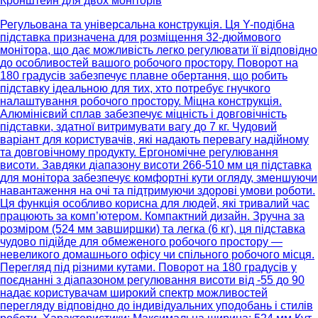
Кронштейн для двох моніторів
Регульована та універсальна конструкція. Ця Y-подібна
підставка призначена для розміщення 32-дюймового
монітора, що дає можливість легко регулювати її відповідно
до особливостей вашого робочого простору. Поворот на
180 градусів забезпечує плавне обертання, що робить
підставку ідеальною для тих, хто потребує гнучкого
налаштування робочого простору. Міцна конструкція.
Алюмінієвий сплав забезпечує міцність і довговічність
підставки, здатної витримувати вагу до 7 кг. Чудовий
варіант для користувачів, які надають перевагу надійному
та довговічному продукту. Ергономічне регулювання
висоти. Завдяки діапазону висоти 266-510 мм ця підставка
для монітора забезпечує комфортні кути огляду, зменшуючи
навантаження на очі та підтримуючи здорові умови роботи.
Ця функція особливо корисна для людей, які тривалий час
працюють за комп’ютером. Компактний дизайн. Зручна за
розміром (524 мм завширшки) та легка (6 кг), ця підставка
чудово підійде для обмеженого робочого простору —
невеликого домашнього офісу чи спільного робочого місця.
Перегляд під різними кутами. Поворот на 180 градусів у
поєднанні з діапазоном регулювання висоти від -55 до 90
надає користувачам широкий спектр можливостей
перегляду відповідно до індивідуальних уподобань і стилів