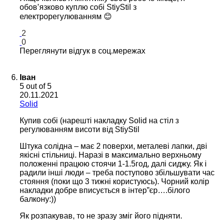
обов’язково куплю собі StiyStil з
електрорегулюванням 😊
2
0
Переглянути відгук в соц.мережах
Іван
5
out of 5
20.11.2021
Solid
Купив собі (нарешті накладку Solid на стіл з
регулюванням висоти від StiyStil
Штука солідна – має 2 поверхи, металеві лапки, дві
якісні стільниці. Наразі в максимально верхньому
положенні працюю стоячи 1-1.5год, далі сиджу. Як і
радили інші люди – треба поступово збільшувати час
стояння (поки що 3 тижні користуюсь). Чорний колір
накладки добре вписується в інтер”єр….білого
балкону:))
Як розпакував, то не зразу зміг його підняти.