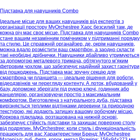
Підставка для навушників Combo
Ідеальне місце для ваших навушників від експертів з
організації простору MyOrchestree Хаос безсилий там, де
кожна річ має своє місце. Підставка для навушників Combo
стане вашим незамінним помічником у підтриманні порядку
та стилю. Це справжній органайзер, де, окрім навушників,
можна вдало розмістити ваш смартфон, а заодно скласти
такі необхідні дрібнички. Навушники дбайливо утримуються
за допомогою металевого тримача, обтягнутого м’яким
фетровим чохлом, що забезпечує надійний захист гарнітури
від пошкоджень. Підставка має зручну секцію для
смартфона чи планшета — ідеальне рішення для роботи,
відеодзвінків чи перегляду контенту. А лоток, вбудований у
базу, допоможе зберігати під рукою ключі, годинник або
канцелярію, організовуючи простір з максимальним
комфортом. Виготовлена з натурального дуба, підставка
вирізняється теплими відтінками деревини та природною
текстурою, які додають затишку вашому робочому місцю.
Коркова підкладка, розташована на нижній основі,
забезпечує стійкість підставки та захищає поверхню столу
від подряпин. MyOrchestree: коли стиль і функціональність
працюють для вас Характеристики Бренд: MyOrchestree
Матеріал: дуб, фетр, корок, метал Розміри: 156х94х273 мм