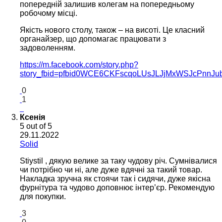
попередній залишив колегам на попередньому
робочому місці.
Якість нового столу, також – на висоті. Це класний
органайзер, що допомагає працювати з
задоволенням.
https://m.facebook.com/story.php?
story_fbid=pfbid0WCE6CKFscqoLUsJLJjMxWSJcPnnJu
0
1
Ксенія
5
out of 5
29.11.2022
Solid
Stiystil , дякую велике за таку чудову річ. Сумнівалися
чи потрібно чи ні, але дуже вдячні за такий товар.
Накладка зручна як стоячи так і сидячи, дуже якісна
фурнітура та чудово доповнює інтер’єр. Рекомендую
для покупки.
3