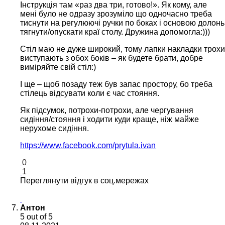
Інструкція там «раз два три, готово!». Як кому, але
мені було не одразу зрозуміло що одночасно треба
тиснути на регулюючі ручки по боках і основою долонь
тягнути/опускати краї столу. Дружина допомогла:)))
Стіл маю не дуже широкий, тому лапки накладки трохи
виступають з обох боків – як будете брати, добре
виміряйте свій стіл:)
І ще – щоб позаду теж був запас простору, бо треба
стілець відсувати коли є час стояння.
Як підсумок, потрохи-потрохи, але чергування
сидіння/стояння і ходити куди краще, ніж майже
нерухоме сидіння.
https://www.facebook.com/prytula.ivan
0
1
Переглянути відгук в соц.мережах
Антон
5
out of 5