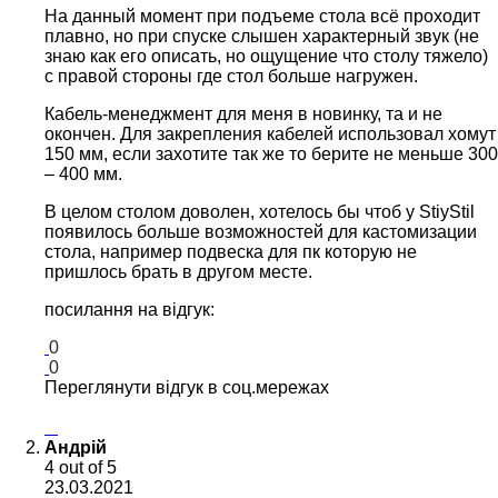
На данный момент при подъеме стола всё проходит
плавно, но при спуске слышен характерный звук (не
знаю как его описать, но ощущение что столу тяжело)
с правой стороны где стол больше нагружен.
Кабель-менеджмент для меня в новинку, та и не
окончен. Для закрепления кабелей использовал хомут
150 мм, если захотите так же то берите не меньше 300
– 400 мм.
В целом столом доволен, хотелось бы чтоб у StiyStil
появилось больше возможностей для кастомизации
стола, например подвеска для пк которую не
пришлось брать в другом месте.
посилання на відгук:
0
0
Переглянути відгук в соц.мережах
Андрій
4
out of 5
23.03.2021