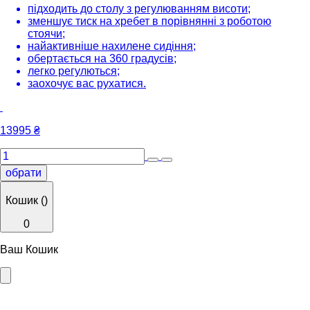
підходить до столу з регулюванням висоти;
зменшує тиск на хребет в порівнянні з роботою
стоячи;
найактивніше нахилене сидіння;
обертається на 360 градусів;
легко регулються;
заохочує вас рухатися.
13995
₴
обрати
Кошик (
)
0
Ваш Кошик