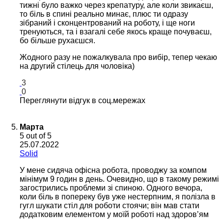
тижні було важко через крепатуру, але коли звикаєш,
то біль в спині реально минає, плюс ти одразу
зібраний і сконцентрований на роботу, і ще ноги
тренуються, та і взагалі себе якось краще почуваєш,
бо більше рухаєшся.
Жодного разу не пожалкувала про вибір, тепер чекаю
на другий стілець для чоловіка)
3
0
Переглянути відгук в соц.мережах
Марта
5
out of 5
25.07.2022
Solid
У мене сидяча офісна робота, проводжу за компом
мінімум 9 годин в день. Очевидно, що в такому режимі
загострились проблеми зі спиною. Одного вечора,
коли біль в попереку був уже нестерпним, я полізла в
гугл шукати стіл для роботи стоячи; він мав стати
додатковим елементом у моїй роботі над здоров’ям