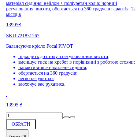
матеріал сидіння: нейлон + поліуретан колір: чорний
регулювання: висота, обертається на 360 градусів гарантія: 12
місяців
13995₴
SKU:721831267
Балансуюче крісло Focal PIVOT
підходить до столу з регулюванням висоти;
зменшує тиск на хребет в порівнянні з роботою стоячи;
найактивніше нахилене сидіння;
обертається на 360 градусів;
легко регулються;
заохочує вас рухатися.
13995
₴
ОБРАТИ
Кошик (
0
)