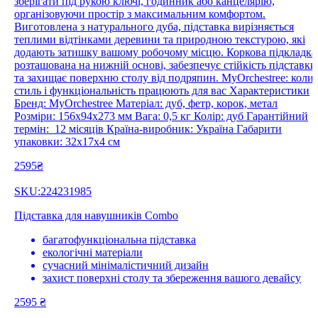
зберігати під рукою ключі, годинник або канцелярію,
організовуючи простір з максимальним комфортом.
Виготовлена з натурального дуба, підставка вирізняється
теплими відтінками деревини та природною текстурою, які
додають затишку вашому робочому місцю. Коркова підкладка
розташована на нижній основі, забезпечує стійкість підставки
та захищає поверхню столу від подряпин. MyOrchestree: коли
стиль і функціональність працюють для вас Характеристики
Бренд: MyOrchestree Матеріал: дуб, фетр, корок, метал
Розміри: 156х94х273 мм Вага: 0,5 кг Колір: дуб Гарантійний
термін: 12 місяців Країна-виробник: Україна Габарити
упаковки: 32х17х4 см
2595₴
SKU:224231985
Підставка для навушників Combo
багатофункціональна підставка
екологічні матеріали
сучасний мінімалістичний дизайн
захист поверхні столу та збереження вашого девайсу
2595
₴