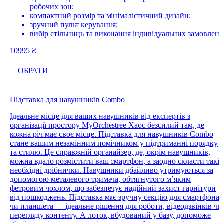
робочих зон;
компактний розмір та мінімалістичний дизайн;
зручний пульт керування;
вибір стільниць та виконання індивідуальних замовлень
10995
₴
ОБРАТИ
Підставка для навушників Combo
Ідеальне місце для ваших навушників від експертів з
організації простору MyOrchestree Хаос безсилий там, де
кожна річ має своє місце. Підставка для навушників Combo
стане вашим незамінним помічником у підтриманні порядку
та стилю. Це справжній органайзер, де, окрім навушників,
можна вдало розмістити ваш смартфон, а заодно скласти такі
необхідні дрібнички. Навушники дбайливо утримуються за
допомогою металевого тримача, обтягнутого м’яким
фетровим чохлом, що забезпечує надійний захист гарнітури
від пошкоджень. Підставка має зручну секцію для смартфона
чи планшета — ідеальне рішення для роботи, відеодзвінків чи
перегляду контенту. А лоток, вбудований у базу, допоможе