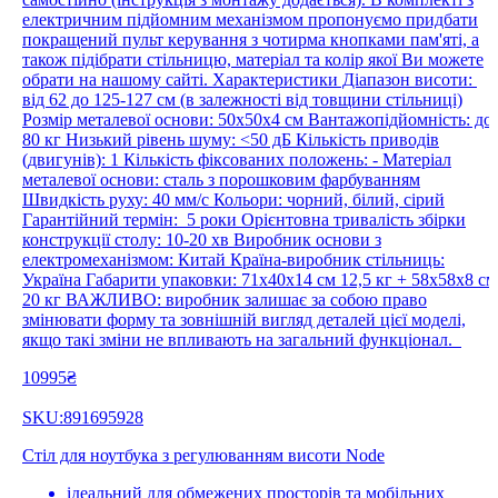
електричним підйомним механізмом пропонуємо придбати
покращений пульт керування з чотирма кнопками пам'яті, а
також підібрати стільницю, матеріал та колір якої Ви можете
обрати на нашому сайті. Характеристики Діапазон висоти:
від 62 до 125-127 см (в залежності від товщини стільниці)
Розмір металевої основи: 50x50x4 см Вантажопідйомність: до
80 кг Низький рівень шуму: <50 дБ Кількість приводів
(двигунів): 1 Кількість фіксованих положень: - Матеріал
металевої основи: сталь з порошковим фарбуванням
Швидкість руху: 40 мм/с Кольори: чорний, білий, сірий
Гарантійний термін: 5 роки Орієнтовна тривалість збірки
конструкції столу: 10-20 хв Виробник основи з
електромеханізмом: Китай Країна-виробник стільниць:
Україна Габарити упаковки: 71х40х14 см 12,5 кг + 58х58х8 см
20 кг ВАЖЛИВО: виробник залишає за собою право
змінювати форму та зовнішній вигляд деталей цієї моделі,
якщо такі зміни не впливають на загальний функціонал.
10995₴
SKU:891695928
Стіл для ноутбука з регулюванням висоти Node
ідеальний для обмежених просторів та мобільних