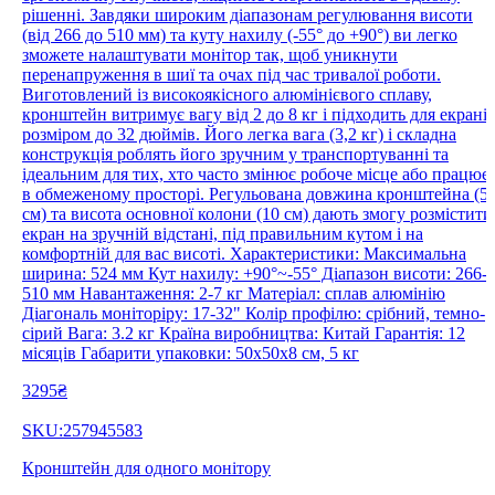
рішенні. Завдяки широким діапазонам регулювання висоти
(від 266 до 510 мм) та куту нахилу (-55° до +90°) ви легко
зможете налаштувати монітор так, щоб уникнути
перенапруження в шиї та очах під час тривалої роботи.
Виготовлений із високоякісного алюмінієвого сплаву,
кронштейн витримує вагу від 2 до 8 кг і підходить для екрані
розміром до 32 дюймів. Його легка вага (3,2 кг) і складна
конструкція роблять його зручним у транспортуванні та
ідеальним для тих, хто часто змінює робоче місце або працює
в обмеженому просторі. Регульована довжина кронштейна (5
см) та висота основної колони (10 см) дають змогу розмістити
екран на зручній відстані, під правильним кутом і на
комфортній для вас висоті. Характеристики: Максимальна
ширина: 524 мм Кут нахилу: +90°~-55° Діапазон висоти: 266-
510 мм Навантаження: 2-7 кг Матеріал: сплав алюмінію
Діагональ моніторіру: 17-32" Колір профілю: срібний, темно-
сірий Вага: 3.2 кг Країна виробництва: Китай Гарантія: 12
місяців Габарити упаковки: 50х50х8 см, 5 кг
3295₴
SKU:257945583
Кронштейн для одного монітору