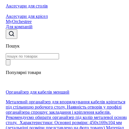
Аксесуари для столів
Аксесуари для крісел
MyOrchestree
Для компаній
Пошук
Популярні товари
Органайзер для кабелів менший
Металевий органайзер для впорядкування кабелів кріпиться
під стільницю робочого столу. Наявність отворів у профілі
органайзера спрощує закладання і кріплення кабелів.
Рекомендуємо обирати органайзер під колір металевої основи
столу. Характеристики: Основні розміри: 450х169х104 мм
(детальніші розміри представлено на фото товару) Матеріал