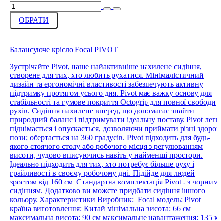
ОБРАТИ
Балансуюче крісло Focal PIVOT
Зустрічайте Pivot, наше найактивніше нахилене сидіння,
створене для тих, хто любить рухатися. Мінімалістичний
дизайн та ергономічні властивості забезпечують активну
підтримку протягом усього дня. Pivot має важку основу для
стабільності та гумове покриття Octogrip для повної свободи
рухів. Сидіння нахилене вперед, що допомагає знайти
природний баланс і підтримувати ідеальну поставу. Pivot легк
піднімається і опускається, дозволяючи приймати різні здоров
пози; обертається на 360 градусів. Pivot підходить для будь-
якого стоячого столу або робочого місця з регулюванням
висоти, чудово вписуючись навіть у найменші простори.
Ідеально підходить для тих, хто потребує більше руху і
грайливості в своєму робочому дні. Підійде для людей
зростом від 160 см. Cтандартна комплектація Pivot - з чорним
сидінням. Додатково ви можете придбати сидіння іншого
кольору. Характеристики Виробник: Focal модель: Pivot
країна виготовлення: Китай мінімальна висота: 66 см
максимальна висота: 90 см максимальне навантаження: 135 к