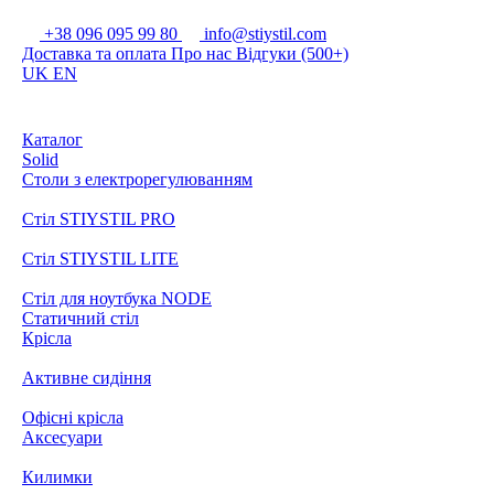
+38 096 095 99 80
info@stiystil.com
Доставка та оплата
Про нас
Відгуки (500+)
UK
EN
Каталог
Solid
Столи з електрорегулюванням
Стіл STIYSTIL PRO
Стіл STIYSTIL LITE
Стіл для ноутбука NODE
Статичний стіл
Крісла
Активне сидіння
Офісні крісла
Аксесуари
Килимки