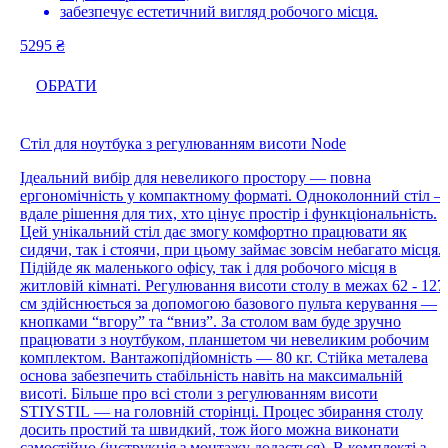
забезпечує естетичний вигляд робочого місця.
5295
₴
ОБРАТИ
Стіл для ноутбука з регулюванням висоти Node
Ідеальний вибір для невеликого простору — повна
ергономічність у компактному форматі. Одноколонний стіл 
вдале рішення для тих, хто цінує простір і функціональність.
Цей унікальний стіл дає змогу комфортно працювати як
сидячи, так і стоячи, при цьому займає зовсім небагато місця.
Підійде як маленького офісу, так і для робочого місця в
житловій кімнаті. Регулювання висоти столу в межах 62 - 127
см здійснюється за допомогою базового пульта керування —
кнопками “вгору” та “вниз”. За столом вам буде зручно
працювати з ноутбуком, планшетом чи невеликим робочим
комплектом. Вантажопідйомність — 80 кг. Стійка металева
основа забезпечить стабільність навіть на максимальній
висоті. Більше про всі столи з регулюванням висоти
STIYSTIL — на головній сторінці. Процес збирання столу
досить простий та швидкий, тож його можна виконати
самостійно (інструкція з монтажу додається). В комплекті з