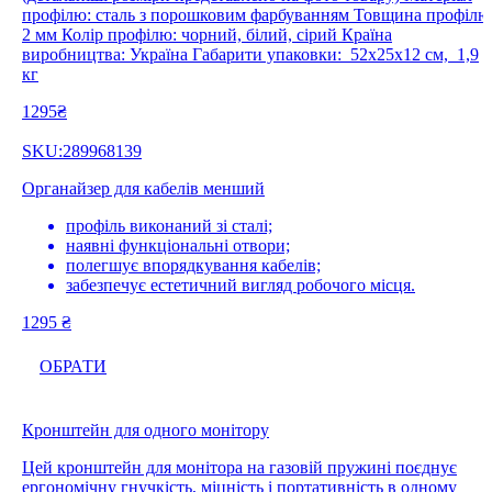
профілю: сталь з порошковим фарбуванням Товщина профілю
2 мм Колір профілю: чорний, білий, сірий Країна
виробництва: Україна Габарити упаковки: 52х25х12 см, 1,9
кг
1295₴
SKU:289968139
Органайзер для кабелів менший
профіль виконаний зі сталі;
наявні функціональні отвори;
полегшує впорядкування кабелів;
забезпечує естетичний вигляд робочого місця.
1295
₴
ОБРАТИ
Кронштейн для одного монітору
Цей кронштейн для монітора на газовій пружині поєднує
ергономічну гнучкість, міцність і портативність в одному