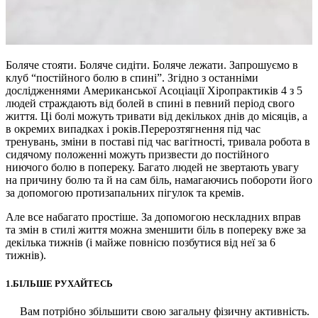
Боляче стояти. Боляче сидіти. Боляче лежати. Запрошуємо в
клуб “постійного болю в спині”. Згідно з останніми
дослідженнями Американської Асоціації Хіропрактиків 4 з 5
людей страждають від болей в спині в певний період свого
життя. Ці болі можуть тривати від декількох днів до місяців, а
в окремих випадках і років.Перерозтягнення під час
тренувань, зміни в поставі під час вагітності, тривала робота в
сидячому положенні можуть призвести до постійного
ниючого болю в попереку. Багато людей не звертають увагу
на причину болю та й на сам біль, намагаючись побороти його
за допомогою протизапальних пігулок та кремів.
Але все набагато простіше. За допомогою нескладних вправ
та змін в стилі життя можна зменшити біль в попереку вже за
декілька тижнів (і майже повнісю позбутися від неї за 6
тижнів).
1.БІЛЬШЕ РУХАЙТЕСЬ
Вам потрібно збільшити свою загальну фізичну активність.