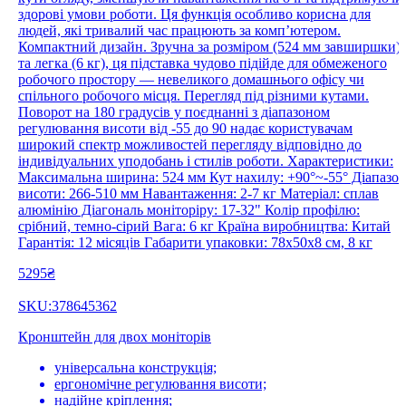
здорові умови роботи. Ця функція особливо корисна для
людей, які тривалий час працюють за комп’ютером.
Компактний дизайн. Зручна за розміром (524 мм завширшки)
та легка (6 кг), ця підставка чудово підійде для обмеженого
робочого простору — невеликого домашнього офісу чи
спільного робочого місця. Перегляд під різними кутами.
Поворот на 180 градусів у поєднанні з діапазоном
регулювання висоти від -55 до 90 надає користувачам
широкий спектр можливостей перегляду відповідно до
індивідуальних уподобань і стилів роботи. Характеристики:
Максимальна ширина: 524 мм Кут нахилу: +90°~-55° Діапазо
висоти: 266-510 мм Навантаження: 2-7 кг Матеріал: сплав
алюмінію Діагональ моніторіру: 17-32" Колір профілю:
срібний, темно-сірий Вага: 6 кг Країна виробництва: Китай
Гарантія: 12 місяців Габарити упаковки: 78х50х8 см, 8 кг
5295₴
SKU:378645362
Кронштейн для двох моніторів
універсальна конструкція;
ергономічне регулювання висоти;
надійне кріплення;