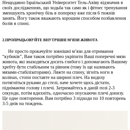
Нещодавно Ізраїльський Університет Тель-Авіву відзначив в
своїх дослідженнях, що ходьба так само як і фітнес тренування
зменшують хронічну біль в попереку вже після 6 тижнів
занять. Йогу також вважають хорошим способом позбавлення
болів в спині.
2.ПРОПРАЦЬОВУЙТЕ ВНУТРІШНІ М’ЯЗИ ЖИВОТА
Не просто прокачуйте зовнішні м’язи для отримання
“кубиків”, Вам також потрібно укріпити Ваші поперечні мязи
живота, які знаходяться досить глибого і допомагають Вашому
хребту бути стабільним та рівним (тому їх ще називають
мязами-стабілізаторами). Ляжте на спину, зігніть ноги в
колінах, стопи поставте на ширині плеч. На видиху
потягніться руками до стелі, наче хочете щось дістати,
піднімаючи голову і плечі. Затримайтесь в даній позі 2-3
секунди, потім вдихніть, одночасно опускаючи плечі донизу.
Це одне повторення. Вам потрібно 3 підходи по 10 повторень
3-5 днів на тиждень.