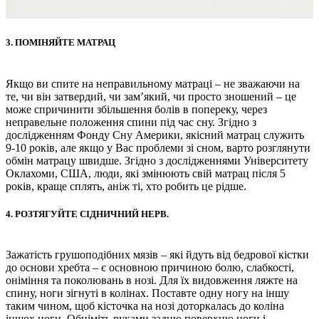
3. ПОМІНЯЙТЕ МАТРАЦ
Якщо ви спите на неправильному матраці – не зважаючи на
те, чи він затвердий, чи зам’який, чи просто зношений – це
може спричинити збільшення болів в попереку, через
неправельне положення спини під час сну. Згідно з
дослідженням Фонду Сну Америки, якісний матрац служить
9-10 років, але якщо у Вас проблеми зі сном, варто розглянути
обмін матрацу швидше. Згідно з дослідженнями Університету
Оклахоми, США, люди, які змінюють свій матрац після 5
років, краще сплять, аніж ті, хто робить це рідше.
4. РОЗТЯГУЙТЕ СІДНИЧНИЙ НЕРВ.
Зажатість грушоподібних мязів – які йдуть від бедрової кістки
до основи хребта – є основною причиною болю, слабкості,
оніміння та поколювань в нозі. Для їх видовження ляжте на
спину, ноги зігнуті в колінах. Поставте одну ногу на іншу
таким чином, щоб кісточка на нозі доторкалась до коліна
іншох ноги. Обніміть руками задню поверхню ноги і