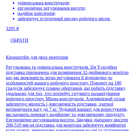
універсальна конструкція;
ергономічне регулювання висоти;
надійне кріплення;
забезпечує естетичний вигляд робочого місця.
3295
₴
ОБРАТИ
Кронштейн для двох моніторів
Регульована та універсальна конструкція. Ця Y-подібна
підставка призначена для розміщення 32-дюймового монітора
що дає можливість легко регулювати її відповідно до
особливостей вашого робочого простору. Поворот на 180
градусів забезпечує плавне обертання, що робить підставку
ідеальною для тих, хто потребує гнучкого налаштування
робочого простору. Міцна конструкція. Алюмінієвий сплав
забезпечує міцність і довговічність підставки, здатної
витримувати вагу до 7 кг. Чудовий варіант для користувачів,
які надають перевагу надійному та довговічному продукту.
Ергономічне регулювання висоти. Завдяки діапазону висоти
266-510 мм ця підставка для монітора забезпечує комфортні
кути огляду, зменшуючи навантаження на очі та підтримуючи