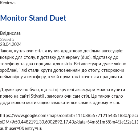
Reviews
Monitor Stand Duet
Влідислав
5
out of 5
28.04.2024
Також, купляючи стіл, я купив додатково декілька аксесуарів:
коврик для столу, підставку для екрану (duo), підставку до
телефону та два горщика для квітів. Всі аксесуари дуже якісно
зроблені, і які стали крути доповненням до столу, створюючи
неймовірну атмосферу, в якій прям так і хочеться працювати.
Друже зручно було, що всі ці крутені аксесуари можна купити
прямо на сайті Stiystil , замовляючи сам стіл. Це також стало
додатковою мотивацією замовити все саме в одному місці.
https://www.google.com/maps/contrib/111088557712154351830/pl
xDM/@50.4482191,30.6002892,17.43z/data=!4m6!1m5!8m4!1e1!2s1
authuser=0&entry=ttu