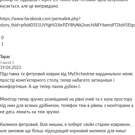
кусається, але це виправдано.
https://www.facebook.com/permalink.php?
story_fbid=pfbid0351UVYgHi3JbrPZY8fyNk2necHARY6emdfT2toV5
0
1
Тарас
5
out of 5
19.04.2023
Підставка та фетровий коврик від MyOrchestree кардинально міняє
простір компʼютерного столу, тепер набагато затишніше і
комфортніше. А ще тепер пахне дубом👃
Монітор тепер зручно розміщений на рівні очей та є купа простору
під ним для всяких дрібничок, телефон теж в рівень з моніторами а
не десь лежить на теж зручно
Килимок фетровий, біля мишки, я поберіг своїм старим ковриком,
але замовив ще більш підходящий корковий килимок для миші