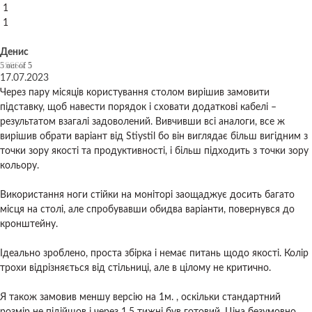
1
1
Денис
5
out of 5
17.07.2023
Через пару місяців користування столом вирішив замовити
підставку, щоб навести порядок і сховати додаткові кабелі –
результатом взагалі задоволений. Вивчивши всі аналоги, все ж
вирішив обрати варіант від Stiystil бо він виглядає більш вигідним з
точки зору якості та продуктивності, і більш підходить з точки зору
кольору.
Використання ноги стійки на моніторі заощаджує досить багато
місця на столі, але спробувавши обидва варіанти, повернувся до
кронштейну.
Ідеально зроблено, проста збірка і немає питань щодо якості. Колір
трохи відрізняється від стільниці, але в цілому не критично.
Я також замовив меншу версію на 1м. , оскільки стандартний
розмір не підійшов і через 1,5 тижні був готовий. Ціна безумовно