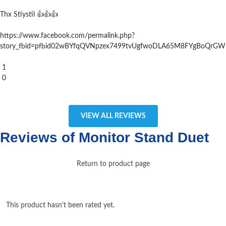
Thx Stiystil 👍👍👍
https://www.facebook.com/permalink.php?
story_fbid=pfbid02wBYfqQVNpzex7499tvUgfwoDLA65M8FYgBoQrG
1
0
VIEW ALL REVIEWS
Reviews of Monitor Stand Duet
Return to product page
This product hasn't been rated yet.