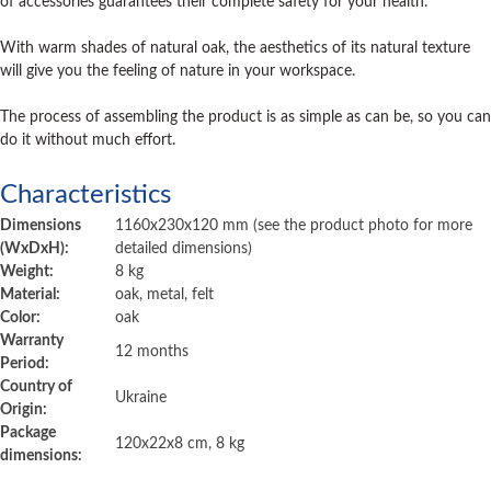
of accessories guarantees their complete safety for your health.
With warm shades of natural oak, the aesthetics of its natural texture
will give you the feeling of nature in your workspace.
The process of assembling the product is as simple as can be, so you can
do it without much effort.
Characteristics
Dimensions
1160х230х120
mm (see the product photo for more
(WxDxH):
detailed dimensions)
Weight:
8 kg
Material:
oak, metal, felt
Color:
oak
Warranty
12 months
Period:
Country of
Ukraine
Origin:
Package
120х22х8 cm, 8 kg
dimensions: