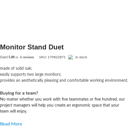
Monitor Stand Duet
Rated
5.00
out of 5 based on
6
customer ratings
6
reviews
SKU:
179822871
In stock
made of solid oak;
easily supports two large monitors;
provides an aesthetically pleasing and comfortable working environment.
Buying for a team?
No matter whether you work with five teammates or five hundred, our
project managers will help you create an ergonomic space that your
team will enjoy.
Read More